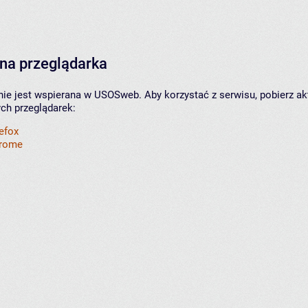
na przeglądarka
nie jest wspierana w USOSweb. Aby korzystać z serwisu, pobierz ak
ych przeglądarek:
refox
hrome