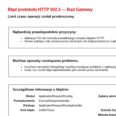
Błąd protokołu HTTP 502.3 — Bad Gateway
Limit czasu operacji został przekroczony.
Najbardziej prawdopodobne przyczyny:
Aplikacja CGI nie zwróciła prawidłowego zestawu błędów HTTP.
Serwer pełniący rolę serwera proxy lub bramy nie mógł przetworzyć żą
Możliwe sposoby rozwiązania problemu:
Uruchom narzędzie DebugDiag i spróbuj rozwiązać problemy z aplikacją
Ustal, czy za ten błąd odpowiedzialny jest serwer proxy lub bramie.
Szczegółowe informacje o błędzie:
Moduł
ApplicationRequestRouting
Żądany adre
Powiadomienie
ExecuteRequestHandler
Obsługa
ApplicationRequestRoutingHandler
Kod błędu
0x80072ee2
Ścieżka fi
Metoda logo