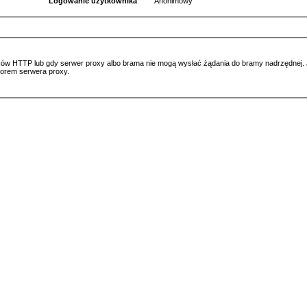
Logowanie użytkownika
Anonimowy
ów HTTP lub gdy serwer proxy albo brama nie mogą wysłać żądania do bramy nadrzędnej. Jeś
atorem serwera proxy.