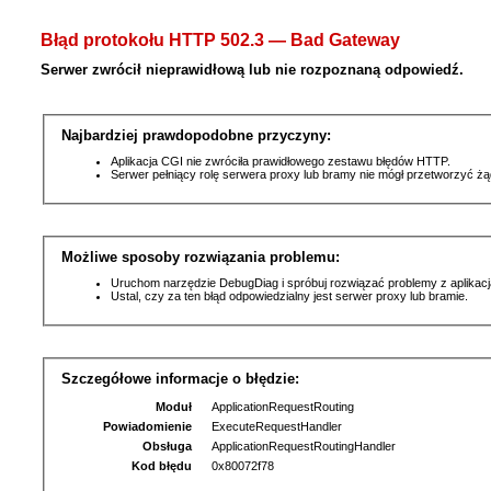
Błąd protokołu HTTP 502.3 — Bad Gateway
Serwer zwrócił nieprawidłową lub nie rozpoznaną odpowiedź.
Najbardziej prawdopodobne przyczyny:
Aplikacja CGI nie zwróciła prawidłowego zestawu błędów HTTP.
Serwer pełniący rolę serwera proxy lub bramy nie mógł przetworzyć ż
Możliwe sposoby rozwiązania problemu:
Uruchom narzędzie DebugDiag i spróbuj rozwiązać problemy z aplikacj
Ustal, czy za ten błąd odpowiedzialny jest serwer proxy lub bramie.
Szczegółowe informacje o błędzie:
Moduł
ApplicationRequestRouting
Powiadomienie
ExecuteRequestHandler
Obsługa
ApplicationRequestRoutingHandler
Kod błędu
0x80072f78