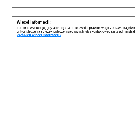
Więcej informacji:
Ten błąd występuje, gdy aplikacja CGI nie zwróci prawidłowego zestawu nagłówk
unkcji śledzenia ścieżek połączeń sieciowych lub skontaktować się z administr
Wyświetl więcej informacji »