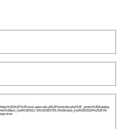
ice=https%3A%2F%2Fusos.upwr.edu.pl%2Fkontroler.php%3F_action%3Dkatalog
tCyklu%26prz_kod%3DNZJ-SI%253E3755.3%26cdyd_kod%3D2024%252F25-
way=true