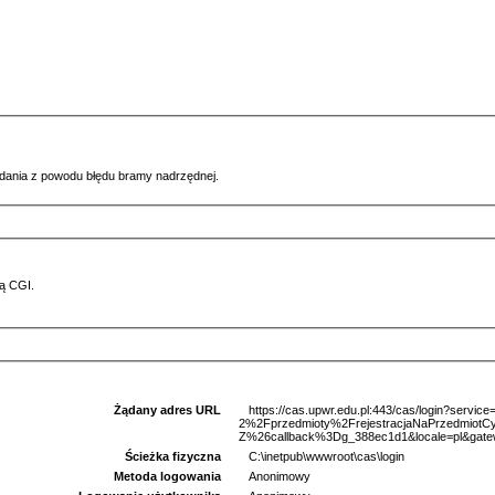
ądania z powodu błędu bramy nadrzędnej.
ą CGI.
Żądany adres URL
https://cas.upwr.edu.pl:443/cas/login?serv
2%2Fprzedmioty%2FrejestracjaNaPrzedmio
Z%26callback%3Dg_388ec1d1&locale=pl&gate
Ścieżka fizyczna
C:\inetpub\wwwroot\cas\login
Metoda logowania
Anonimowy