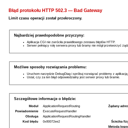
Błąd protokołu HTTP 502.3 — Bad Gateway
Limit czasu operacji został przekroczony.
Najbardziej prawdopodobne przyczyny:
Aplikacja CGI nie zwróciła prawidłowego zestawu błędów HTTP.
Serwer pełniący rolę serwera proxy lub bramy nie mógł przetworzyć żą
Możliwe sposoby rozwiązania problemu:
Uruchom narzędzie DebugDiag i spróbuj rozwiązać problemy z aplikacją
Ustal, czy za ten błąd odpowiedzialny jest serwer proxy lub bramie.
Szczegółowe informacje o błędzie:
Moduł
ApplicationRequestRouting
Żądany adre
Powiadomienie
ExecuteRequestHandler
Obsługa
ApplicationRequestRoutingHandler
Kod błędu
0x80072ee2
Ścieżka fi
Metoda logo