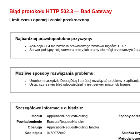
Błąd protokołu HTTP 502.3 — Bad Gateway
Limit czasu operacji został przekroczony.
Najbardziej prawdopodobne przyczyny:
Aplikacja CGI nie zwróciła prawidłowego zestawu błędów HTTP.
Serwer pełniący rolę serwera proxy lub bramy nie mógł przetworzyć żą
Możliwe sposoby rozwiązania problemu:
Uruchom narzędzie DebugDiag i spróbuj rozwiązać problemy z aplikacją
Ustal, czy za ten błąd odpowiedzialny jest serwer proxy lub bramie.
Szczegółowe informacje o błędzie:
Moduł
ApplicationRequestRouting
Żądany adre
Powiadomienie
ExecuteRequestHandler
Obsługa
ApplicationRequestRoutingHandler
Kod błędu
0x80072ee2
Ścieżka fi
Metoda logo