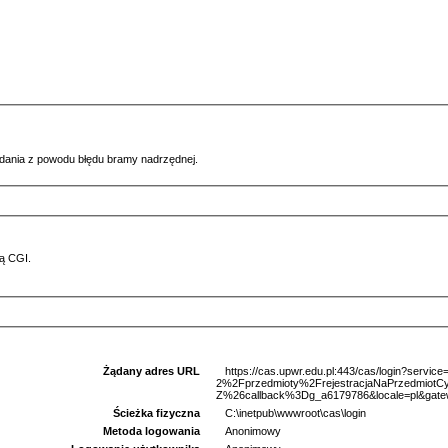
ądania z powodu błędu bramy nadrzędnej.
ą CGI.
Żądany adres URL
https://cas.upwr.edu.pl:443/cas/login?serv
2%2Fprzedmioty%2FrejestracjaNaPrzedmio
Z%26callback%3Dg_a6179786&locale=pl&gate
Ścieżka fizyczna
C:\inetpub\wwwroot\cas\login
Metoda logowania
Anonimowy