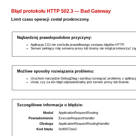
Błąd protokołu HTTP 502.3 — Bad Gateway
Limit czasu operacji został przekroczony.
Najbardziej prawdopodobne przyczyny:
Aplikacja CGI nie zwróciła prawidłowego zestawu błędów HTTP.
Serwer pełniący rolę serwera proxy lub bramy nie mógł przetworzyć ż
Możliwe sposoby rozwiązania problemu:
Uruchom narzędzie DebugDiag i spróbuj rozwiązać problemy z aplikacj
Ustal, czy za ten błąd odpowiedzialny jest serwer proxy lub bramie.
Szczegółowe informacje o błędzie:
Moduł
ApplicationRequestRouting
Powiadomienie
ExecuteRequestHandler
Obsługa
ApplicationRequestRoutingHandler
Kod błędu
0x80072ee2