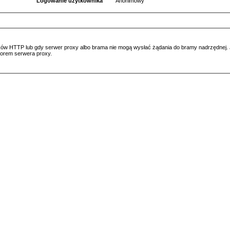
Logowanie użytkownika
Anonimowy
ów HTTP lub gdy serwer proxy albo brama nie mogą wysłać żądania do bramy nadrzędnej. Jeś
atorem serwera proxy.