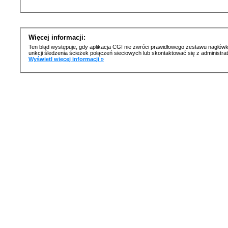
Więcej informacji:
Ten błąd występuje, gdy aplikacja CGI nie zwróci prawidłowego zestawu nagłówk
unkcji śledzenia ścieżek połączeń sieciowych lub skontaktować się z administr
Wyświetl więcej informacji »