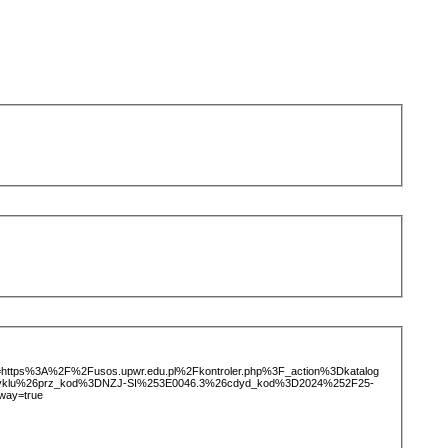
ice=https%3A%2F%2Fusos.upwr.edu.pl%2Fkontroler.php%3F_action%3Dkatalog
tCyklu%26prz_kod%3DNZJ-SI%253E0046.3%26cdyd_kod%3D2024%252F25-
way=true