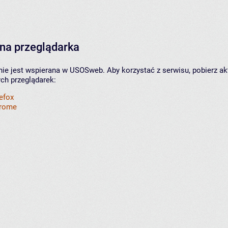
na przeglądarka
nie jest wspierana w USOSweb. Aby korzystać z serwisu, pobierz ak
ych przeglądarek:
refox
hrome