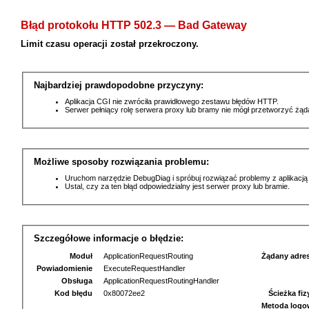
Błąd protokołu HTTP 502.3 — Bad Gateway
Limit czasu operacji został przekroczony.
Najbardziej prawdopodobne przyczyny:
Aplikacja CGI nie zwróciła prawidłowego zestawu błędów HTTP.
Serwer pełniący rolę serwera proxy lub bramy nie mógł przetworzyć żą
Możliwe sposoby rozwiązania problemu:
Uruchom narzędzie DebugDiag i spróbuj rozwiązać problemy z aplikacją
Ustal, czy za ten błąd odpowiedzialny jest serwer proxy lub bramie.
Szczegółowe informacje o błędzie:
Moduł
ApplicationRequestRouting
Żądany adre
Powiadomienie
ExecuteRequestHandler
Obsługa
ApplicationRequestRoutingHandler
Kod błędu
0x80072ee2
Ścieżka fi
Metoda logo