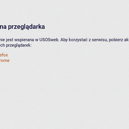
na przeglądarka
nie jest wspierana w USOSweb. Aby korzystać z serwisu, pobierz ak
ych przeglądarek:
refox
hrome