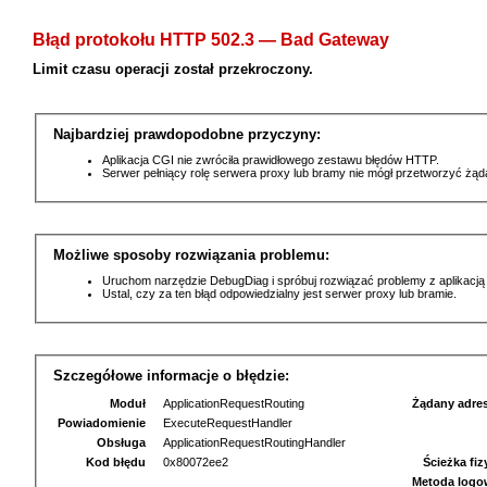
Błąd protokołu HTTP 502.3 — Bad Gateway
Limit czasu operacji został przekroczony.
Najbardziej prawdopodobne przyczyny:
Aplikacja CGI nie zwróciła prawidłowego zestawu błędów HTTP.
Serwer pełniący rolę serwera proxy lub bramy nie mógł przetworzyć żą
Możliwe sposoby rozwiązania problemu:
Uruchom narzędzie DebugDiag i spróbuj rozwiązać problemy z aplikacją
Ustal, czy za ten błąd odpowiedzialny jest serwer proxy lub bramie.
Szczegółowe informacje o błędzie:
Moduł
ApplicationRequestRouting
Żądany adre
Powiadomienie
ExecuteRequestHandler
Obsługa
ApplicationRequestRoutingHandler
Kod błędu
0x80072ee2
Ścieżka fi
Metoda logo