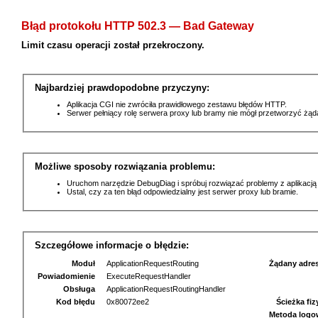
Błąd protokołu HTTP 502.3 — Bad Gateway
Limit czasu operacji został przekroczony.
Najbardziej prawdopodobne przyczyny:
Aplikacja CGI nie zwróciła prawidłowego zestawu błędów HTTP.
Serwer pełniący rolę serwera proxy lub bramy nie mógł przetworzyć żą
Możliwe sposoby rozwiązania problemu:
Uruchom narzędzie DebugDiag i spróbuj rozwiązać problemy z aplikacją
Ustal, czy za ten błąd odpowiedzialny jest serwer proxy lub bramie.
Szczegółowe informacje o błędzie:
Moduł
ApplicationRequestRouting
Żądany adre
Powiadomienie
ExecuteRequestHandler
Obsługa
ApplicationRequestRoutingHandler
Kod błędu
0x80072ee2
Ścieżka fi
Metoda logo