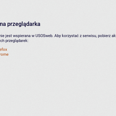
na przeglądarka
nie jest wspierana w USOSweb. Aby korzystać z serwisu, pobierz ak
ych przeglądarek:
refox
hrome