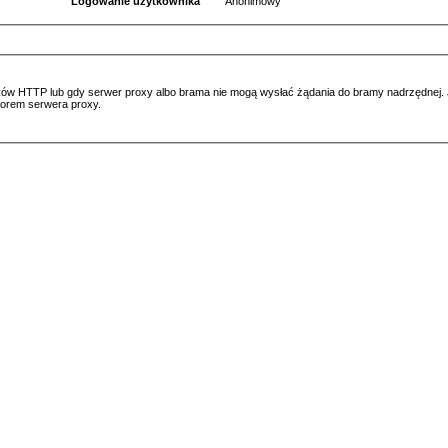
Logowanie użytkownika
Anonimowy
ów HTTP lub gdy serwer proxy albo brama nie mogą wysłać żądania do bramy nadrzędnej. Jeś
atorem serwera proxy.