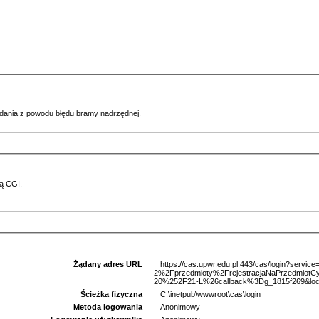
ądania z powodu błędu bramy nadrzędnej.
ą CGI.
Żądany adres URL
https://cas.upwr.edu.pl:443/cas/login?serv
2%2Fprzedmioty%2FrejestracjaNaPrzedmi
20%252F21-L%26callback%3Dg_1815f269&loca
Ścieżka fizyczna
C:\inetpub\wwwroot\cas\login
Metoda logowania
Anonimowy