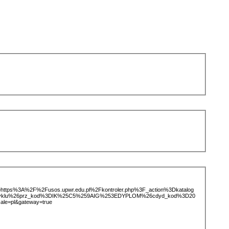
ice=https%3A%2F%2Fusos.upwr.edu.pl%2Fkontroler.php%3F_action%3Dkatalog
otCyklu%26prz_kod%3DIK%25C5%259AIG%253EDYPLOM%26cdyd_kod%3D20
le=pl&gateway=true