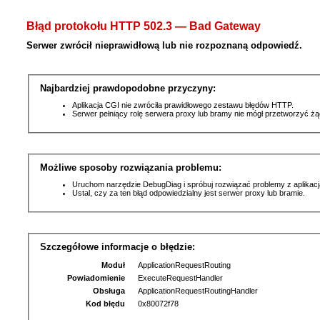
Błąd protokołu HTTP 502.3 — Bad Gateway
Serwer zwrócił nieprawidłową lub nie rozpoznaną odpowiedź.
Najbardziej prawdopodobne przyczyny:
Aplikacja CGI nie zwróciła prawidłowego zestawu błędów HTTP.
Serwer pełniący rolę serwera proxy lub bramy nie mógł przetworzyć ż
Możliwe sposoby rozwiązania problemu:
Uruchom narzędzie DebugDiag i spróbuj rozwiązać problemy z aplikacj
Ustal, czy za ten błąd odpowiedzialny jest serwer proxy lub bramie.
Szczegółowe informacje o błędzie:
Moduł
ApplicationRequestRouting
Powiadomienie
ExecuteRequestHandler
Obsługa
ApplicationRequestRoutingHandler
Kod błędu
0x80072f78