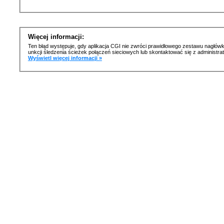
Więcej informacji:
Ten błąd występuje, gdy aplikacja CGI nie zwróci prawidłowego zestawu nagłówk
unkcji śledzenia ścieżek połączeń sieciowych lub skontaktować się z administr
Wyświetl więcej informacji »