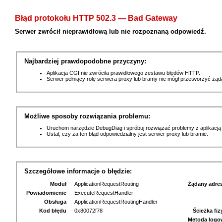
Błąd protokołu HTTP 502.3 — Bad Gateway
Serwer zwrócił nieprawidłową lub nie rozpoznaną odpowiedź.
Najbardziej prawdopodobne przyczyny:
Aplikacja CGI nie zwróciła prawidłowego zestawu błędów HTTP.
Serwer pełniący rolę serwera proxy lub bramy nie mógł przetworzyć żą
Możliwe sposoby rozwiązania problemu:
Uruchom narzędzie DebugDiag i spróbuj rozwiązać problemy z aplikacją
Ustal, czy za ten błąd odpowiedzialny jest serwer proxy lub bramie.
Szczegółowe informacje o błędzie:
Moduł
ApplicationRequestRouting
Żądany adre
Powiadomienie
ExecuteRequestHandler
Obsługa
ApplicationRequestRoutingHandler
Kod błędu
0x80072f78
Ścieżka fi
Metoda logo