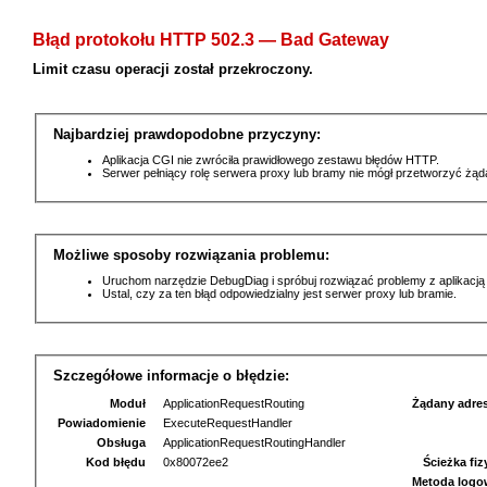
Błąd protokołu HTTP 502.3 — Bad Gateway
Limit czasu operacji został przekroczony.
Najbardziej prawdopodobne przyczyny:
Aplikacja CGI nie zwróciła prawidłowego zestawu błędów HTTP.
Serwer pełniący rolę serwera proxy lub bramy nie mógł przetworzyć żą
Możliwe sposoby rozwiązania problemu:
Uruchom narzędzie DebugDiag i spróbuj rozwiązać problemy z aplikacją
Ustal, czy za ten błąd odpowiedzialny jest serwer proxy lub bramie.
Szczegółowe informacje o błędzie:
Moduł
ApplicationRequestRouting
Żądany adre
Powiadomienie
ExecuteRequestHandler
Obsługa
ApplicationRequestRoutingHandler
Kod błędu
0x80072ee2
Ścieżka fi
Metoda logo