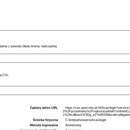
ądania z powodu błędu bramy nadrzędnej.
ą CGI.
Żądany adres URL
https://cas.upwr.edu.pl:443/cas/login?serv
2%2Fprzedmioty%2FrejestracjaNaPrzedmio
L%26callback%3Dg_e27e0833&locale=pl&gate
Ścieżka fizyczna
C:\inetpub\wwwroot\cas\login
Metoda logowania
Anonimowy