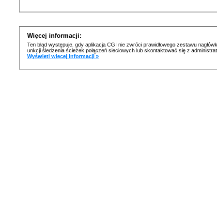
Więcej informacji:
Ten błąd występuje, gdy aplikacja CGI nie zwróci prawidłowego zestawu nagłówk
unkcji śledzenia ścieżek połączeń sieciowych lub skontaktować się z administr
Wyświetl więcej informacji »