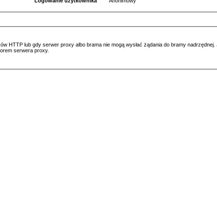
Logowanie użytkownika
Anonimowy
ów HTTP lub gdy serwer proxy albo brama nie mogą wysłać żądania do bramy nadrzędnej. Jeś
atorem serwera proxy.