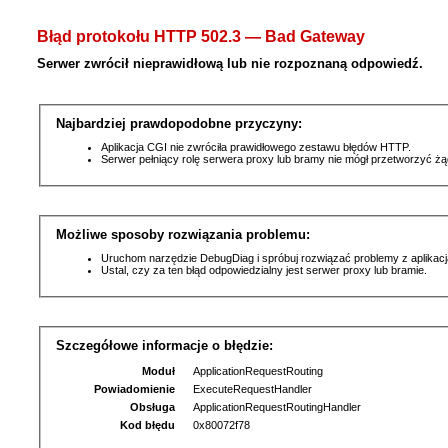
Błąd protokołu HTTP 502.3 — Bad Gateway
Serwer zwrócił nieprawidłową lub nie rozpoznaną odpowiedź.
Najbardziej prawdopodobne przyczyny:
Aplikacja CGI nie zwróciła prawidłowego zestawu błędów HTTP.
Serwer pełniący rolę serwera proxy lub bramy nie mógł przetworzyć ż
Możliwe sposoby rozwiązania problemu:
Uruchom narzędzie DebugDiag i spróbuj rozwiązać problemy z aplikacj
Ustal, czy za ten błąd odpowiedzialny jest serwer proxy lub bramie.
Szczegółowe informacje o błędzie:
Moduł
ApplicationRequestRouting
Powiadomienie
ExecuteRequestHandler
Obsługa
ApplicationRequestRoutingHandler
Kod błędu
0x80072f78