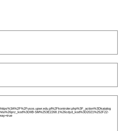
ice=https%3A%2F%2Fusos.upwr.edu.pl%2Fkontroler.php%3F_action%3Dkatalog
tCyklu%26prz_kod%3DIIB-SM%253E2268.1%26cdyd_kod%3D2021%252F22-
way=true