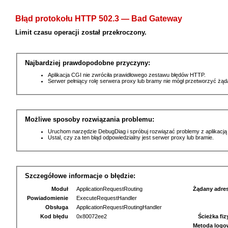
Błąd protokołu HTTP 502.3 — Bad Gateway
Limit czasu operacji został przekroczony.
Najbardziej prawdopodobne przyczyny:
Aplikacja CGI nie zwróciła prawidłowego zestawu błędów HTTP.
Serwer pełniący rolę serwera proxy lub bramy nie mógł przetworzyć żą
Możliwe sposoby rozwiązania problemu:
Uruchom narzędzie DebugDiag i spróbuj rozwiązać problemy z aplikacją
Ustal, czy za ten błąd odpowiedzialny jest serwer proxy lub bramie.
Szczegółowe informacje o błędzie:
Moduł
ApplicationRequestRouting
Żądany adre
Powiadomienie
ExecuteRequestHandler
Obsługa
ApplicationRequestRoutingHandler
Kod błędu
0x80072ee2
Ścieżka fi
Metoda logo