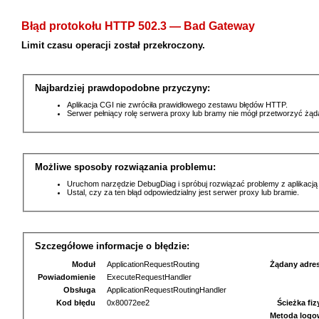
Błąd protokołu HTTP 502.3 — Bad Gateway
Limit czasu operacji został przekroczony.
Najbardziej prawdopodobne przyczyny:
Aplikacja CGI nie zwróciła prawidłowego zestawu błędów HTTP.
Serwer pełniący rolę serwera proxy lub bramy nie mógł przetworzyć żą
Możliwe sposoby rozwiązania problemu:
Uruchom narzędzie DebugDiag i spróbuj rozwiązać problemy z aplikacją
Ustal, czy za ten błąd odpowiedzialny jest serwer proxy lub bramie.
Szczegółowe informacje o błędzie:
Moduł
ApplicationRequestRouting
Żądany adre
Powiadomienie
ExecuteRequestHandler
Obsługa
ApplicationRequestRoutingHandler
Kod błędu
0x80072ee2
Ścieżka fi
Metoda logo