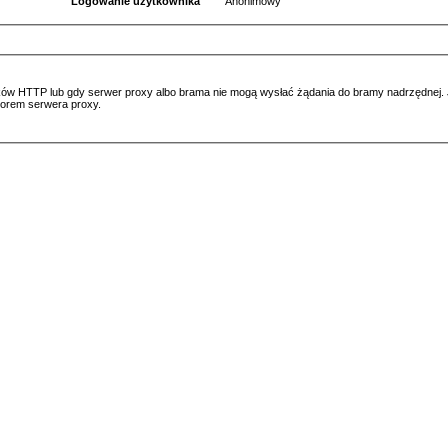
Logowanie użytkownika
Anonimowy
ów HTTP lub gdy serwer proxy albo brama nie mogą wysłać żądania do bramy nadrzędnej. Jeś
atorem serwera proxy.