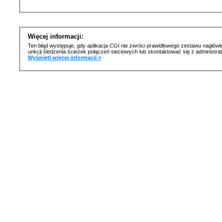
Więcej informacji:
Ten błąd występuje, gdy aplikacja CGI nie zwróci prawidłowego zestawu nagłówk
unkcji śledzenia ścieżek połączeń sieciowych lub skontaktować się z administr
Wyświetl więcej informacji »