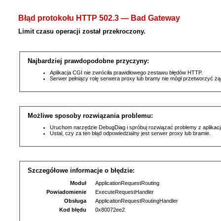
Błąd protokołu HTTP 502.3 — Bad Gateway
Limit czasu operacji został przekroczony.
Najbardziej prawdopodobne przyczyny:
Aplikacja CGI nie zwróciła prawidłowego zestawu błędów HTTP.
Serwer pełniący rolę serwera proxy lub bramy nie mógł przetworzyć ż
Możliwe sposoby rozwiązania problemu:
Uruchom narzędzie DebugDiag i spróbuj rozwiązać problemy z aplikacj
Ustal, czy za ten błąd odpowiedzialny jest serwer proxy lub bramie.
Szczegółowe informacje o błędzie:
Moduł
ApplicationRequestRouting
Powiadomienie
ExecuteRequestHandler
Obsługa
ApplicationRequestRoutingHandler
Kod błędu
0x80072ee2