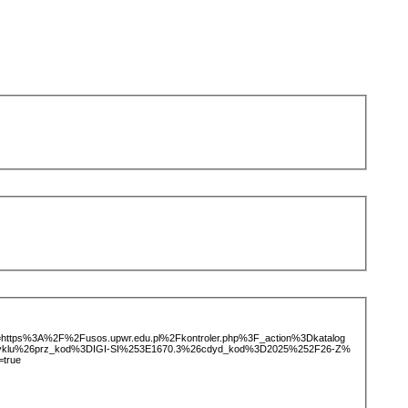
ice=https%3A%2F%2Fusos.upwr.edu.pl%2Fkontroler.php%3F_action%3Dkatalog
tCyklu%26prz_kod%3DIGI-SI%253E1670.3%26cdyd_kod%3D2025%252F26-Z%
=true