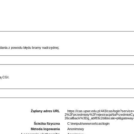
ądania z powodu błędu bramy nadrzędnej.
ą CGI.
Żądany adres URL
https://cas.upwr.edu.pl:443/cas/login?serv
2%2Fprzedmioty%2FrejestracjaNaPrzedmio
26callback%3Dg_abf83c2d&locale=pl&gateway
Ścieżka fizyczna
C:\inetpub\wwwroot\cas\login
Metoda logowania
Anonimowy