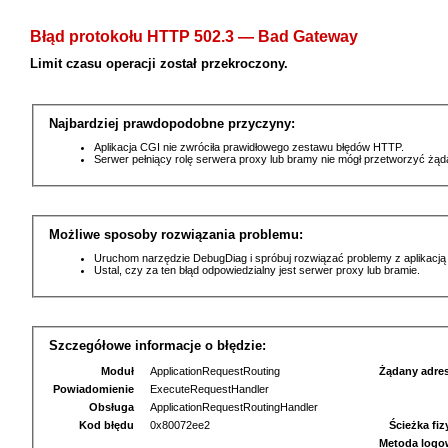
Błąd protokołu HTTP 502.3 — Bad Gateway
Limit czasu operacji został przekroczony.
Najbardziej prawdopodobne przyczyny:
Aplikacja CGI nie zwróciła prawidłowego zestawu błędów HTTP.
Serwer pełniący rolę serwera proxy lub bramy nie mógł przetworzyć żą
Możliwe sposoby rozwiązania problemu:
Uruchom narzędzie DebugDiag i spróbuj rozwiązać problemy z aplikacją
Ustal, czy za ten błąd odpowiedzialny jest serwer proxy lub bramie.
Szczegółowe informacje o błędzie:
Moduł
ApplicationRequestRouting
Żądany adre
Powiadomienie
ExecuteRequestHandler
Obsługa
ApplicationRequestRoutingHandler
Kod błędu
0x80072ee2
Ścieżka fi
Metoda logo