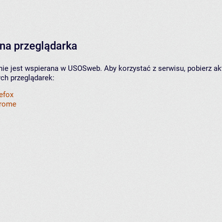
na przeglądarka
nie jest wspierana w USOSweb. Aby korzystać z serwisu, pobierz ak
ych przeglądarek:
refox
hrome