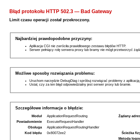
Błąd protokołu HTTP 502.3 — Bad Gateway
Limit czasu operacji został przekroczony.
Najbardziej prawdopodobne przyczyny:
Aplikacja CGI nie zwróciła prawidłowego zestawu błędów HTTP.
Serwer pełniący rolę serwera proxy lub bramy nie mógł przetworzyć żą
Możliwe sposoby rozwiązania problemu:
Uruchom narzędzie DebugDiag i spróbuj rozwiązać problemy z aplikacją
Ustal, czy za ten błąd odpowiedzialny jest serwer proxy lub bramie.
Szczegółowe informacje o błędzie:
Moduł
ApplicationRequestRouting
Żądany adre
Powiadomienie
ExecuteRequestHandler
Obsługa
ApplicationRequestRoutingHandler
Kod błędu
0x80072ee2
Ścieżka fi
Metoda logo