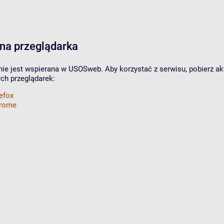
na przeglądarka
nie jest wspierana w USOSweb. Aby korzystać z serwisu, pobierz ak
ych przeglądarek:
refox
hrome