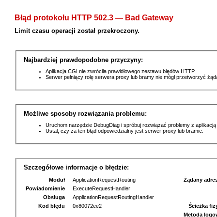
Błąd protokołu HTTP 502.3 — Bad Gateway
Limit czasu operacji został przekroczony.
Najbardziej prawdopodobne przyczyny:
Aplikacja CGI nie zwróciła prawidłowego zestawu błędów HTTP.
Serwer pełniący rolę serwera proxy lub bramy nie mógł przetworzyć żą
Możliwe sposoby rozwiązania problemu:
Uruchom narzędzie DebugDiag i spróbuj rozwiązać problemy z aplikacją
Ustal, czy za ten błąd odpowiedzialny jest serwer proxy lub bramie.
Szczegółowe informacje o błędzie:
Moduł
ApplicationRequestRouting
Żądany adre
Powiadomienie
ExecuteRequestHandler
Obsługa
ApplicationRequestRoutingHandler
Kod błędu
0x80072ee2
Ścieżka fi
Metoda logo