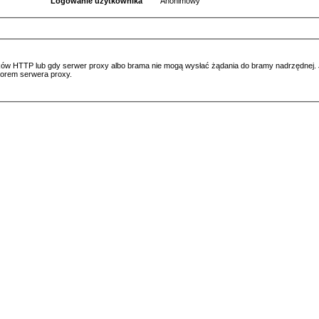
Logowanie użytkownika
Anonimowy
ów HTTP lub gdy serwer proxy albo brama nie mogą wysłać żądania do bramy nadrzędnej. Jeś
atorem serwera proxy.