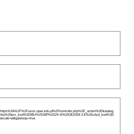
ice=https%3A%2F%2Fusos.upwr.edu.pl%2Fkontroler.php%3F_action%3Dkatalog
tCyklu%26prz_kod%3DIBU%2528P%2529-SI%253E2558.3.E%26cdyd_kod%3D
ocale=pl&gateway=true