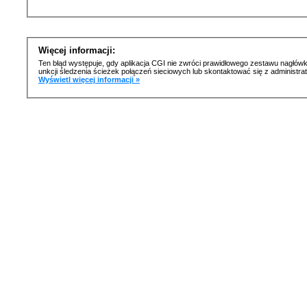
Więcej informacji:
Ten błąd występuje, gdy aplikacja CGI nie zwróci prawidłowego zestawu nagłówk
unkcji śledzenia ścieżek połączeń sieciowych lub skontaktować się z administr
Wyświetl więcej informacji »