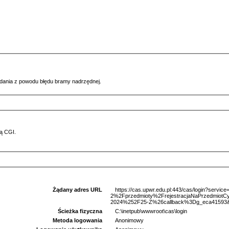
ądania z powodu błędu bramy nadrzędnej.
ą CGI.
Żądany adres URL
https://cas.upwr.edu.pl:443/cas/login?serv
2%2Fprzedmioty%2FrejestracjaNaPrzedmio
2024%252F25-Z%26callback%3Dg_eca41593&l
Ścieżka fizyczna
C:\inetpub\wwwroot\cas\login
Metoda logowania
Anonimowy