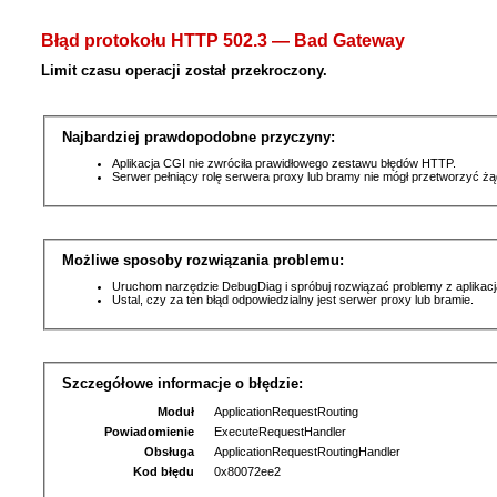
Błąd protokołu HTTP 502.3 — Bad Gateway
Limit czasu operacji został przekroczony.
Najbardziej prawdopodobne przyczyny:
Aplikacja CGI nie zwróciła prawidłowego zestawu błędów HTTP.
Serwer pełniący rolę serwera proxy lub bramy nie mógł przetworzyć ż
Możliwe sposoby rozwiązania problemu:
Uruchom narzędzie DebugDiag i spróbuj rozwiązać problemy z aplikacj
Ustal, czy za ten błąd odpowiedzialny jest serwer proxy lub bramie.
Szczegółowe informacje o błędzie:
Moduł
ApplicationRequestRouting
Powiadomienie
ExecuteRequestHandler
Obsługa
ApplicationRequestRoutingHandler
Kod błędu
0x80072ee2