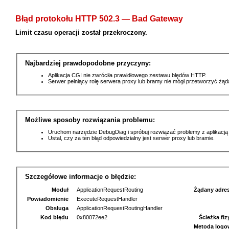
Błąd protokołu HTTP 502.3 — Bad Gateway
Limit czasu operacji został przekroczony.
Najbardziej prawdopodobne przyczyny:
Aplikacja CGI nie zwróciła prawidłowego zestawu błędów HTTP.
Serwer pełniący rolę serwera proxy lub bramy nie mógł przetworzyć żą
Możliwe sposoby rozwiązania problemu:
Uruchom narzędzie DebugDiag i spróbuj rozwiązać problemy z aplikacją
Ustal, czy za ten błąd odpowiedzialny jest serwer proxy lub bramie.
Szczegółowe informacje o błędzie:
Moduł
ApplicationRequestRouting
Żądany adre
Powiadomienie
ExecuteRequestHandler
Obsługa
ApplicationRequestRoutingHandler
Kod błędu
0x80072ee2
Ścieżka fi
Metoda logo