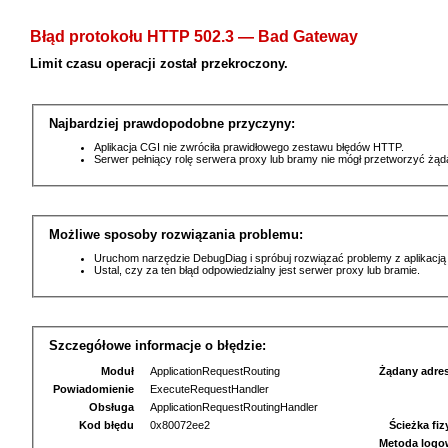
Błąd protokołu HTTP 502.3 — Bad Gateway
Limit czasu operacji został przekroczony.
Najbardziej prawdopodobne przyczyny:
Aplikacja CGI nie zwróciła prawidłowego zestawu błędów HTTP.
Serwer pełniący rolę serwera proxy lub bramy nie mógł przetworzyć żą
Możliwe sposoby rozwiązania problemu:
Uruchom narzędzie DebugDiag i spróbuj rozwiązać problemy z aplikacją
Ustal, czy za ten błąd odpowiedzialny jest serwer proxy lub bramie.
Szczegółowe informacje o błędzie:
Moduł
ApplicationRequestRouting
Żądany adre
Powiadomienie
ExecuteRequestHandler
Obsługa
ApplicationRequestRoutingHandler
Kod błędu
0x80072ee2
Ścieżka fi
Metoda logo