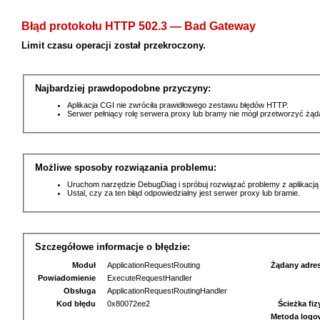
Błąd protokołu HTTP 502.3 — Bad Gateway
Limit czasu operacji został przekroczony.
Najbardziej prawdopodobne przyczyny:
Aplikacja CGI nie zwróciła prawidłowego zestawu błędów HTTP.
Serwer pełniący rolę serwera proxy lub bramy nie mógł przetworzyć żą
Możliwe sposoby rozwiązania problemu:
Uruchom narzędzie DebugDiag i spróbuj rozwiązać problemy z aplikacją
Ustal, czy za ten błąd odpowiedzialny jest serwer proxy lub bramie.
Szczegółowe informacje o błędzie:
Moduł
ApplicationRequestRouting
Żądany adre
Powiadomienie
ExecuteRequestHandler
Obsługa
ApplicationRequestRoutingHandler
Kod błędu
0x80072ee2
Ścieżka fi
Metoda logo