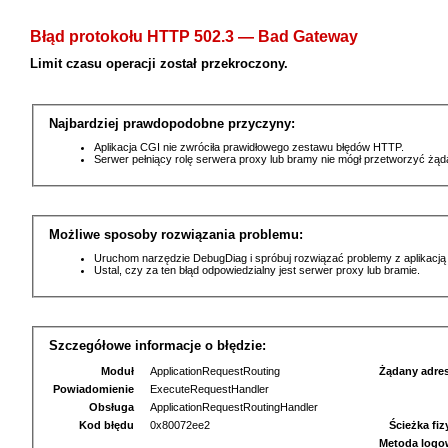
Błąd protokołu HTTP 502.3 — Bad Gateway
Limit czasu operacji został przekroczony.
Najbardziej prawdopodobne przyczyny:
Aplikacja CGI nie zwróciła prawidłowego zestawu błędów HTTP.
Serwer pełniący rolę serwera proxy lub bramy nie mógł przetworzyć żą
Możliwe sposoby rozwiązania problemu:
Uruchom narzędzie DebugDiag i spróbuj rozwiązać problemy z aplikacją
Ustal, czy za ten błąd odpowiedzialny jest serwer proxy lub bramie.
Szczegółowe informacje o błędzie:
Moduł
ApplicationRequestRouting
Żądany adre
Powiadomienie
ExecuteRequestHandler
Obsługa
ApplicationRequestRoutingHandler
Kod błędu
0x80072ee2
Ścieżka fi
Metoda logo