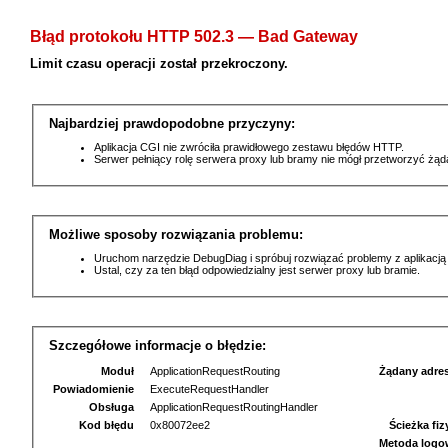
Błąd protokołu HTTP 502.3 — Bad Gateway
Limit czasu operacji został przekroczony.
Najbardziej prawdopodobne przyczyny:
Aplikacja CGI nie zwróciła prawidłowego zestawu błędów HTTP.
Serwer pełniący rolę serwera proxy lub bramy nie mógł przetworzyć żą
Możliwe sposoby rozwiązania problemu:
Uruchom narzędzie DebugDiag i spróbuj rozwiązać problemy z aplikacją
Ustal, czy za ten błąd odpowiedzialny jest serwer proxy lub bramie.
Szczegółowe informacje o błędzie:
Moduł
ApplicationRequestRouting
Żądany adre
Powiadomienie
ExecuteRequestHandler
Obsługa
ApplicationRequestRoutingHandler
Kod błędu
0x80072ee2
Ścieżka fi
Metoda logo