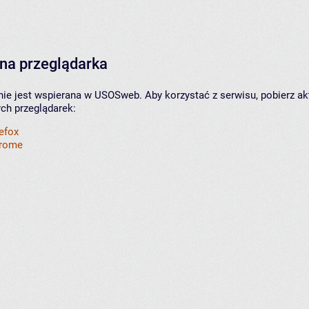
na przeglądarka
nie jest wspierana w USOSweb. Aby korzystać z serwisu, pobierz ak
ych przeglądarek:
refox
hrome