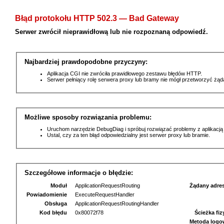
Błąd protokołu HTTP 502.3 — Bad Gateway
Serwer zwrócił nieprawidłową lub nie rozpoznaną odpowiedź.
Najbardziej prawdopodobne przyczyny:
Aplikacja CGI nie zwróciła prawidłowego zestawu błędów HTTP.
Serwer pełniący rolę serwera proxy lub bramy nie mógł przetworzyć żą
Możliwe sposoby rozwiązania problemu:
Uruchom narzędzie DebugDiag i spróbuj rozwiązać problemy z aplikacją
Ustal, czy za ten błąd odpowiedzialny jest serwer proxy lub bramie.
Szczegółowe informacje o błędzie:
Moduł
ApplicationRequestRouting
Żądany adre
Powiadomienie
ExecuteRequestHandler
Obsługa
ApplicationRequestRoutingHandler
Kod błędu
0x80072f78
Ścieżka fi
Metoda logo