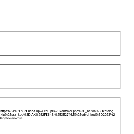
ice=https%3A%2F%2Fusos.upwr.edu.pl%2Fkontroler.php%3F_action%3Dkatalog
tCyklu%26prz_kod%3DIAK%252FKK-SI%253E2746.5%26cdyd_kod%3D2023%2
l&gateway=true