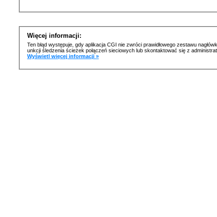
Więcej informacji:
Ten błąd występuje, gdy aplikacja CGI nie zwróci prawidłowego zestawu nagłówk
unkcji śledzenia ścieżek połączeń sieciowych lub skontaktować się z administr
Wyświetl więcej informacji »