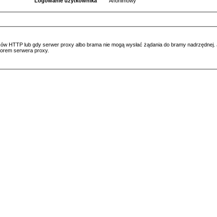
Logowanie użytkownika
Anonimowy
ów HTTP lub gdy serwer proxy albo brama nie mogą wysłać żądania do bramy nadrzędnej. Jeś
atorem serwera proxy.