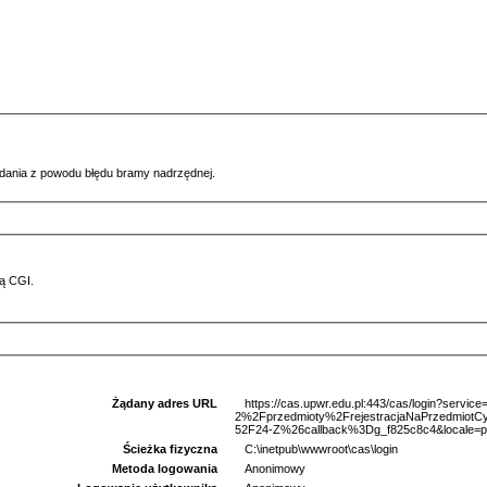
ądania z powodu błędu bramy nadrzędnej.
ą CGI.
Żądany adres URL
https://cas.upwr.edu.pl:443/cas/login?serv
2%2Fprzedmioty%2FrejestracjaNaPrzedmio
52F24-Z%26callback%3Dg_f825c8c4&locale=p
Ścieżka fizyczna
C:\inetpub\wwwroot\cas\login
Metoda logowania
Anonimowy