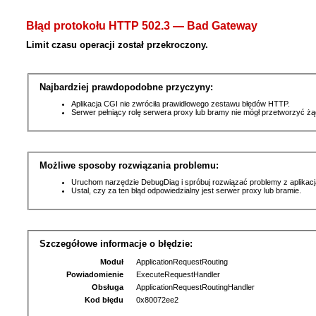
Błąd protokołu HTTP 502.3 — Bad Gateway
Limit czasu operacji został przekroczony.
Najbardziej prawdopodobne przyczyny:
Aplikacja CGI nie zwróciła prawidłowego zestawu błędów HTTP.
Serwer pełniący rolę serwera proxy lub bramy nie mógł przetworzyć ż
Możliwe sposoby rozwiązania problemu:
Uruchom narzędzie DebugDiag i spróbuj rozwiązać problemy z aplikacj
Ustal, czy za ten błąd odpowiedzialny jest serwer proxy lub bramie.
Szczegółowe informacje o błędzie:
Moduł
ApplicationRequestRouting
Powiadomienie
ExecuteRequestHandler
Obsługa
ApplicationRequestRoutingHandler
Kod błędu
0x80072ee2