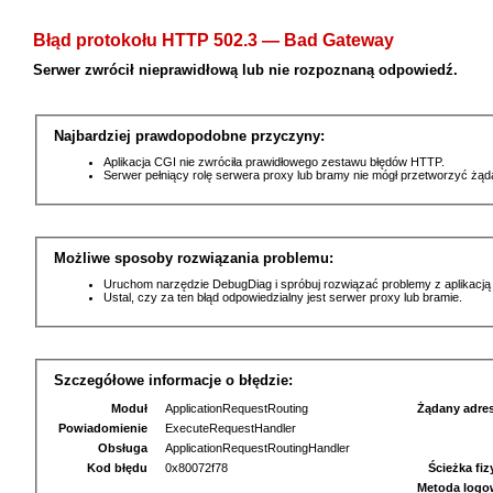
Błąd protokołu HTTP 502.3 — Bad Gateway
Serwer zwrócił nieprawidłową lub nie rozpoznaną odpowiedź.
Najbardziej prawdopodobne przyczyny:
Aplikacja CGI nie zwróciła prawidłowego zestawu błędów HTTP.
Serwer pełniący rolę serwera proxy lub bramy nie mógł przetworzyć żą
Możliwe sposoby rozwiązania problemu:
Uruchom narzędzie DebugDiag i spróbuj rozwiązać problemy z aplikacją
Ustal, czy za ten błąd odpowiedzialny jest serwer proxy lub bramie.
Szczegółowe informacje o błędzie:
Moduł
ApplicationRequestRouting
Żądany adre
Powiadomienie
ExecuteRequestHandler
Obsługa
ApplicationRequestRoutingHandler
Kod błędu
0x80072f78
Ścieżka fi
Metoda logo