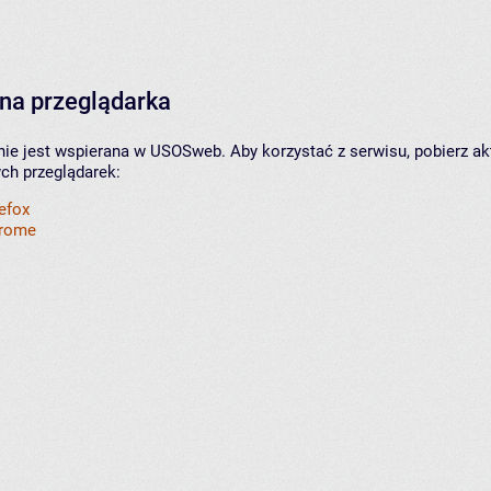
na przeglądarka
nie jest wspierana w USOSweb. Aby korzystać z serwisu, pobierz ak
ych przeglądarek:
refox
hrome