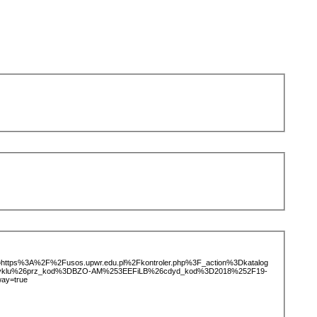
ice=https%3A%2F%2Fusos.upwr.edu.pl%2Fkontroler.php%3F_action%3Dkatalog
otCyklu%26prz_kod%3DBZO-AM%253EEFiLB%26cdyd_kod%3D2018%252F19-
ay=true