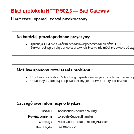
Błąd protokołu HTTP 502.3 — Bad Gateway
Limit czasu operacji został przekroczony.
Najbardziej prawdopodobne przyczyny:
Aplikacja CGI nie zwróciła prawidłowego zestawu błędów HTTP.
Serwer pełniący rolę serwera proxy lub bramy nie mógł przetworzyć ż
Możliwe sposoby rozwiązania problemu:
Uruchom narzędzie DebugDiag i spróbuj rozwiązać problemy z aplikacj
Ustal, czy za ten błąd odpowiedzialny jest serwer proxy lub bramie.
Szczegółowe informacje o błędzie:
Moduł
ApplicationRequestRouting
Powiadomienie
ExecuteRequestHandler
Obsługa
ApplicationRequestRoutingHandler
Kod błędu
0x80072ee2