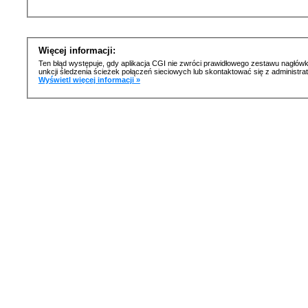
Więcej informacji:
Ten błąd występuje, gdy aplikacja CGI nie zwróci prawidłowego zestawu nagłówk
unkcji śledzenia ścieżek połączeń sieciowych lub skontaktować się z administr
Wyświetl więcej informacji »