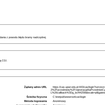
ądania z powodu błędu bramy nadrzędnej.
ą CGI.
Żądany adres URL
https://cas.upwr.edu.pl:443/cas/login?serv
2%2Fprzedmioty%2FrejestracjaNaPrzedmi
L%26callback%3Dg_bcf44258&locale=pl&gatew
Ścieżka fizyczna
C:\inetpub\wwwroot\cas\login
Metoda logowania
Anonimowy