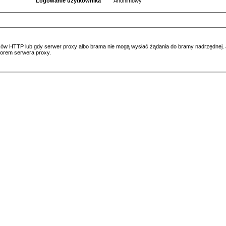
Logowanie użytkownika
Anonimowy
ów HTTP lub gdy serwer proxy albo brama nie mogą wysłać żądania do bramy nadrzędnej. Jeś
atorem serwera proxy.