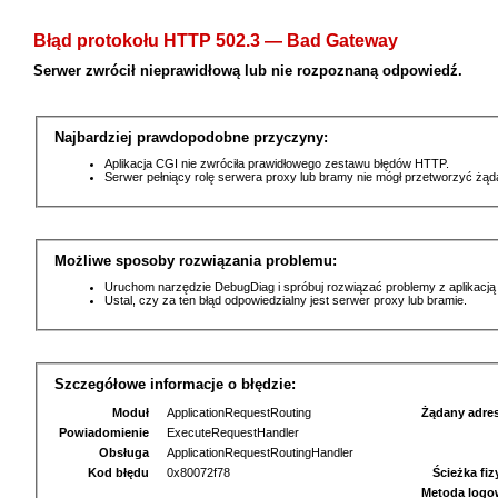
Błąd protokołu HTTP 502.3 — Bad Gateway
Serwer zwrócił nieprawidłową lub nie rozpoznaną odpowiedź.
Najbardziej prawdopodobne przyczyny:
Aplikacja CGI nie zwróciła prawidłowego zestawu błędów HTTP.
Serwer pełniący rolę serwera proxy lub bramy nie mógł przetworzyć żą
Możliwe sposoby rozwiązania problemu:
Uruchom narzędzie DebugDiag i spróbuj rozwiązać problemy z aplikacją
Ustal, czy za ten błąd odpowiedzialny jest serwer proxy lub bramie.
Szczegółowe informacje o błędzie:
Moduł
ApplicationRequestRouting
Żądany adre
Powiadomienie
ExecuteRequestHandler
Obsługa
ApplicationRequestRoutingHandler
Kod błędu
0x80072f78
Ścieżka fi
Metoda logo