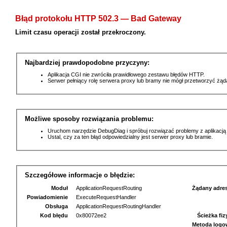
Błąd protokołu HTTP 502.3 — Bad Gateway
Limit czasu operacji został przekroczony.
Najbardziej prawdopodobne przyczyny:
Aplikacja CGI nie zwróciła prawidłowego zestawu błędów HTTP.
Serwer pełniący rolę serwera proxy lub bramy nie mógł przetworzyć żą
Możliwe sposoby rozwiązania problemu:
Uruchom narzędzie DebugDiag i spróbuj rozwiązać problemy z aplikacją
Ustal, czy za ten błąd odpowiedzialny jest serwer proxy lub bramie.
Szczegółowe informacje o błędzie:
Moduł
ApplicationRequestRouting
Żądany adre
Powiadomienie
ExecuteRequestHandler
Obsługa
ApplicationRequestRoutingHandler
Kod błędu
0x80072ee2
Ścieżka fi
Metoda logo