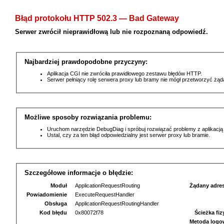
Błąd protokołu HTTP 502.3 — Bad Gateway
Serwer zwrócił nieprawidłową lub nie rozpoznaną odpowiedź.
Najbardziej prawdopodobne przyczyny:
Aplikacja CGI nie zwróciła prawidłowego zestawu błędów HTTP.
Serwer pełniący rolę serwera proxy lub bramy nie mógł przetworzyć żą
Możliwe sposoby rozwiązania problemu:
Uruchom narzędzie DebugDiag i spróbuj rozwiązać problemy z aplikacją
Ustal, czy za ten błąd odpowiedzialny jest serwer proxy lub bramie.
Szczegółowe informacje o błędzie:
Moduł
ApplicationRequestRouting
Żądany adre
Powiadomienie
ExecuteRequestHandler
Obsługa
ApplicationRequestRoutingHandler
Kod błędu
0x80072f78
Ścieżka fi
Metoda logo