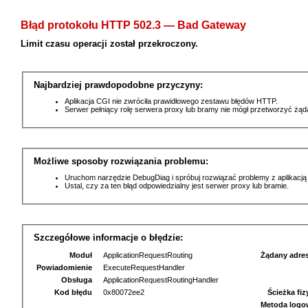
Błąd protokołu HTTP 502.3 — Bad Gateway
Limit czasu operacji został przekroczony.
Najbardziej prawdopodobne przyczyny:
Aplikacja CGI nie zwróciła prawidłowego zestawu błędów HTTP.
Serwer pełniący rolę serwera proxy lub bramy nie mógł przetworzyć żą
Możliwe sposoby rozwiązania problemu:
Uruchom narzędzie DebugDiag i spróbuj rozwiązać problemy z aplikacją
Ustal, czy za ten błąd odpowiedzialny jest serwer proxy lub bramie.
Szczegółowe informacje o błędzie:
Moduł
ApplicationRequestRouting
Żądany adre
Powiadomienie
ExecuteRequestHandler
Obsługa
ApplicationRequestRoutingHandler
Kod błędu
0x80072ee2
Ścieżka fi
Metoda logo