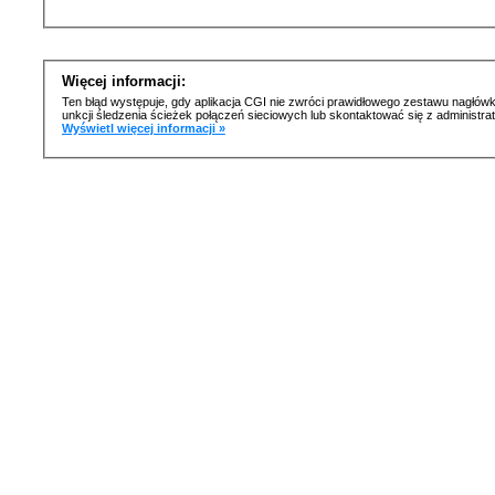
Więcej informacji:
Ten błąd występuje, gdy aplikacja CGI nie zwróci prawidłowego zestawu nagłówk
unkcji śledzenia ścieżek połączeń sieciowych lub skontaktować się z administr
Wyświetl więcej informacji »