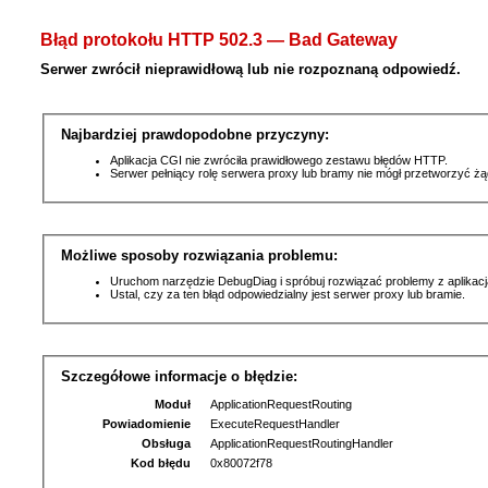
Błąd protokołu HTTP 502.3 — Bad Gateway
Serwer zwrócił nieprawidłową lub nie rozpoznaną odpowiedź.
Najbardziej prawdopodobne przyczyny:
Aplikacja CGI nie zwróciła prawidłowego zestawu błędów HTTP.
Serwer pełniący rolę serwera proxy lub bramy nie mógł przetworzyć ż
Możliwe sposoby rozwiązania problemu:
Uruchom narzędzie DebugDiag i spróbuj rozwiązać problemy z aplikacj
Ustal, czy za ten błąd odpowiedzialny jest serwer proxy lub bramie.
Szczegółowe informacje o błędzie:
Moduł
ApplicationRequestRouting
Powiadomienie
ExecuteRequestHandler
Obsługa
ApplicationRequestRoutingHandler
Kod błędu
0x80072f78