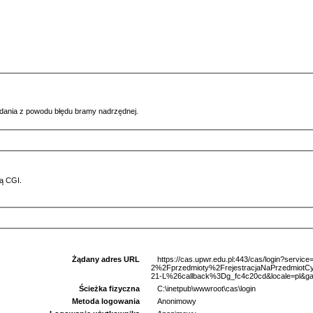
ądania z powodu błędu bramy nadrzędnej.
ą CGI.
Żądany adres URL
https://cas.upwr.edu.pl:443/cas/login?serv
2%2Fprzedmioty%2FrejestracjaNaPrzedmi
21-L%26callback%3Dg_fc4c20cd&locale=pl&ga
Ścieżka fizyczna
C:\inetpub\wwwroot\cas\login
Metoda logowania
Anonimowy