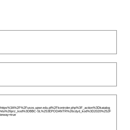
ice=https%3A%2F%2Fusos.upwr.edu.pl%2Fkontroler.php%3F_action%3Dkatalog
otCyklu%26prz_kod%3DBBC-SL%253EPODANTR%26cdyd_kod%3D2020%252F
teway=true