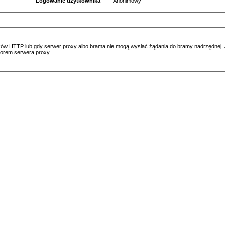
Logowanie użytkownika
Anonimowy
ów HTTP lub gdy serwer proxy albo brama nie mogą wysłać żądania do bramy nadrzędnej. Jeś
atorem serwera proxy.