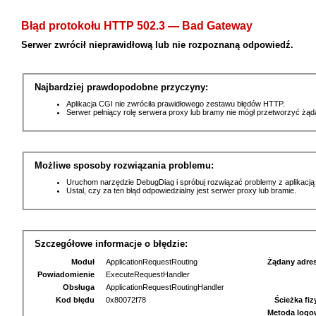
Błąd protokołu HTTP 502.3 — Bad Gateway
Serwer zwrócił nieprawidłową lub nie rozpoznaną odpowiedź.
Najbardziej prawdopodobne przyczyny:
Aplikacja CGI nie zwróciła prawidłowego zestawu błędów HTTP.
Serwer pełniący rolę serwera proxy lub bramy nie mógł przetworzyć żą
Możliwe sposoby rozwiązania problemu:
Uruchom narzędzie DebugDiag i spróbuj rozwiązać problemy z aplikacją
Ustal, czy za ten błąd odpowiedzialny jest serwer proxy lub bramie.
Szczegółowe informacje o błędzie:
Moduł
ApplicationRequestRouting
Żądany adre
Powiadomienie
ExecuteRequestHandler
Obsługa
ApplicationRequestRoutingHandler
Kod błędu
0x80072f78
Ścieżka fi
Metoda logo