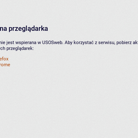
na przeglądarka
nie jest wspierana w USOSweb. Aby korzystać z serwisu, pobierz ak
ych przeglądarek:
refox
hrome