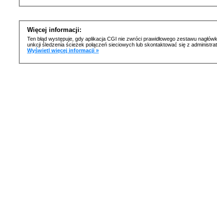
Więcej informacji:
Ten błąd występuje, gdy aplikacja CGI nie zwróci prawidłowego zestawu nagłówk
unkcji śledzenia ścieżek połączeń sieciowych lub skontaktować się z administr
Wyświetl więcej informacji »