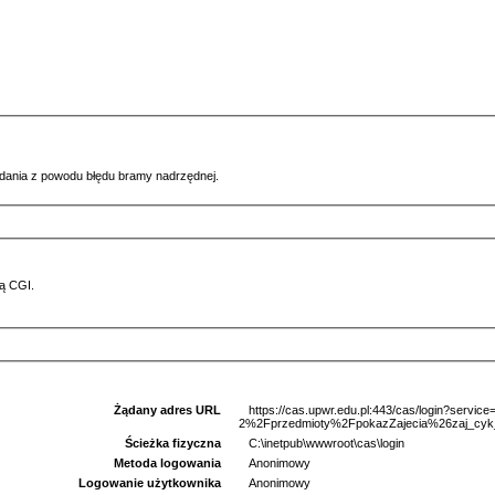
ądania z powodu błędu bramy nadrzędnej.
ą CGI.
Żądany adres URL
https://cas.upwr.edu.pl:443/cas/login?serv
2%2Fprzedmioty%2FpokazZajecia%26zaj_cyk
Ścieżka fizyczna
C:\inetpub\wwwroot\cas\login
Metoda logowania
Anonimowy
Logowanie użytkownika
Anonimowy