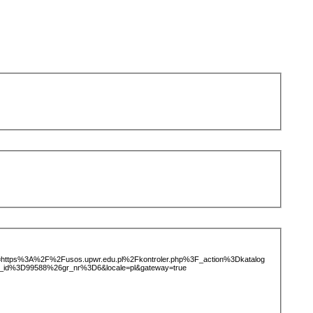
ice=https%3A%2F%2Fusos.upwr.edu.pl%2Fkontroler.php%3F_action%3Dkatalog
_id%3D99588%26gr_nr%3D6&locale=pl&gateway=true