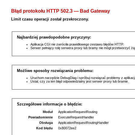
Błąd protokołu HTTP 502.3 — Bad Gateway
Limit czasu operacji został przekroczony.
Najbardziej prawdopodobne przyczyny:
Aplikacja CGI nie zwróciła prawidłowego zestawu błędów HTTP.
Serwer pełniący rolę serwera proxy lub bramy nie mógł przetworzyć ż
Możliwe sposoby rozwiązania problemu:
Uruchom narzędzie DebugDiag i spróbuj rozwiązać problemy z aplikacj
Ustal, czy za ten błąd odpowiedzialny jest serwer proxy lub bramie.
Szczegółowe informacje o błędzie:
Moduł
ApplicationRequestRouting
Powiadomienie
ExecuteRequestHandler
Obsługa
ApplicationRequestRoutingHandler
Kod błędu
0x80072ee2