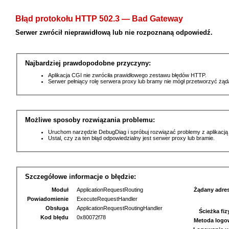
Błąd protokołu HTTP 502.3 — Bad Gateway
Serwer zwrócił nieprawidłową lub nie rozpoznaną odpowiedź.
Najbardziej prawdopodobne przyczyny:
Aplikacja CGI nie zwróciła prawidłowego zestawu błędów HTTP.
Serwer pełniący rolę serwera proxy lub bramy nie mógł przetworzyć żą
Możliwe sposoby rozwiązania problemu:
Uruchom narzędzie DebugDiag i spróbuj rozwiązać problemy z aplikacją
Ustal, czy za ten błąd odpowiedzialny jest serwer proxy lub bramie.
Szczegółowe informacje o błędzie:
Moduł
ApplicationRequestRouting
Żądany adre
Powiadomienie
ExecuteRequestHandler
Obsługa
ApplicationRequestRoutingHandler
Ścieżka fi
Kod błędu
0x80072f78
Metoda logo