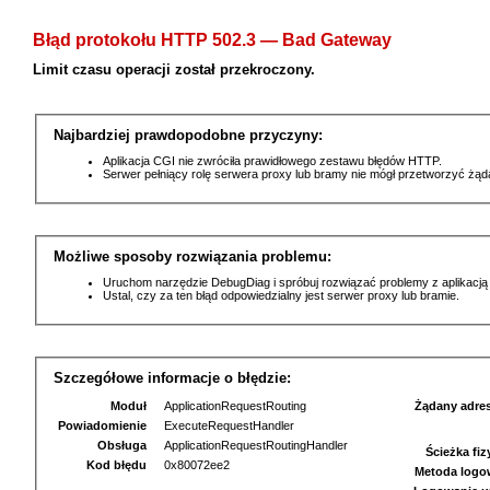
Błąd protokołu HTTP 502.3 — Bad Gateway
Limit czasu operacji został przekroczony.
Najbardziej prawdopodobne przyczyny:
Aplikacja CGI nie zwróciła prawidłowego zestawu błędów HTTP.
Serwer pełniący rolę serwera proxy lub bramy nie mógł przetworzyć żą
Możliwe sposoby rozwiązania problemu:
Uruchom narzędzie DebugDiag i spróbuj rozwiązać problemy z aplikacją
Ustal, czy za ten błąd odpowiedzialny jest serwer proxy lub bramie.
Szczegółowe informacje o błędzie:
Moduł
ApplicationRequestRouting
Żądany adre
Powiadomienie
ExecuteRequestHandler
Obsługa
ApplicationRequestRoutingHandler
Ścieżka fi
Kod błędu
0x80072ee2
Metoda logo