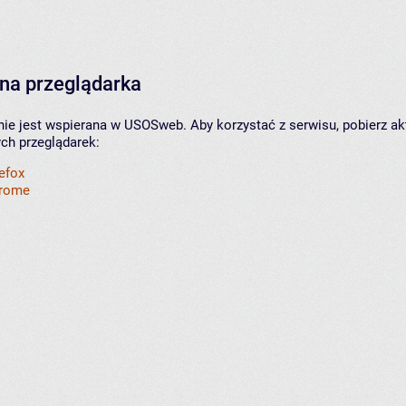
na przeglądarka
nie jest wspierana w USOSweb. Aby korzystać z serwisu, pobierz ak
ych przeglądarek:
refox
hrome