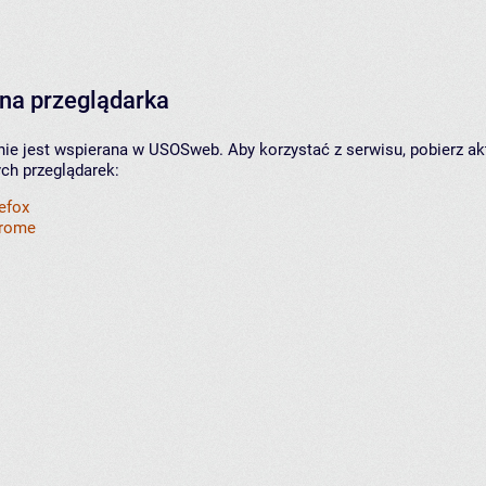
na przeglądarka
nie jest wspierana w USOSweb. Aby korzystać z serwisu, pobierz ak
ych przeglądarek:
refox
hrome