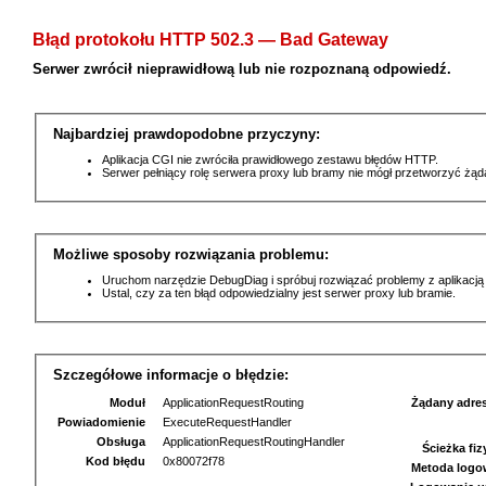
Błąd protokołu HTTP 502.3 — Bad Gateway
Serwer zwrócił nieprawidłową lub nie rozpoznaną odpowiedź.
Najbardziej prawdopodobne przyczyny:
Aplikacja CGI nie zwróciła prawidłowego zestawu błędów HTTP.
Serwer pełniący rolę serwera proxy lub bramy nie mógł przetworzyć żą
Możliwe sposoby rozwiązania problemu:
Uruchom narzędzie DebugDiag i spróbuj rozwiązać problemy z aplikacją
Ustal, czy za ten błąd odpowiedzialny jest serwer proxy lub bramie.
Szczegółowe informacje o błędzie:
Moduł
ApplicationRequestRouting
Żądany adre
Powiadomienie
ExecuteRequestHandler
Obsługa
ApplicationRequestRoutingHandler
Ścieżka fi
Kod błędu
0x80072f78
Metoda logo