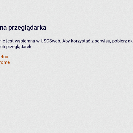
na przeglądarka
nie jest wspierana w USOSweb. Aby korzystać z serwisu, pobierz ak
ych przeglądarek:
refox
hrome